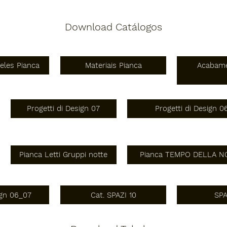
Download Catálogos
eles Pianca
Materiais Pianca
Acabame
Progetti di Design 07
Progetti di Design 0
Pianca TEMPO DELLA N
Pianca Letti Gruppi notte
ign 06_07
Cat. SPAZI 10
SPA