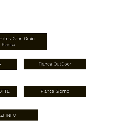
ntos Gros Grain
Pianca
Pianca OutDoor
6
OTTE
Pianca Giorno
ZI INFO