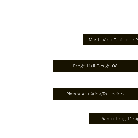
Mostruário Tecidos e P
Progetti di Design 08
Pianca Armários/Roupeiros
Pianca Prog. Des