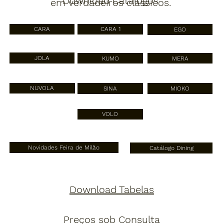
Download Catálogos
em verdadeiros clássicos.
CARA
CARA 1
EGO
JOLA
KUMO
MERA
NUVOLA
SINA
MIOKO
VOLO
Novidades Feira de Milão
Catálogo Dining
Download Tabelas
Preços sob Consulta